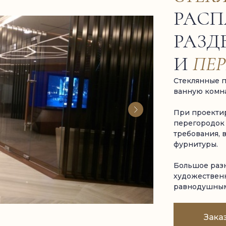
РАС
РАЗД
И
ПЕ
Стеклянные п
ванную комна
При проекти
перегородок
требования, 
фурнитуры.
Большое раз
художественн
равнодушным
Зака