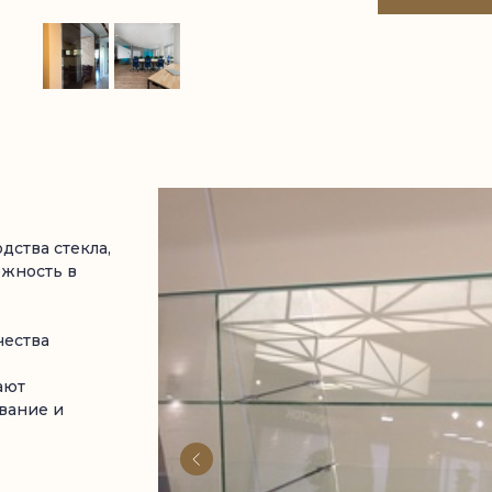
ства стекла,
ежность в
чества
ают
вание и