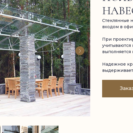
НАВЕ
Стеклянные н
входом в офи
При проектир
учитываются 
выполняется 
Надежное кре
выдерживает 
Зака