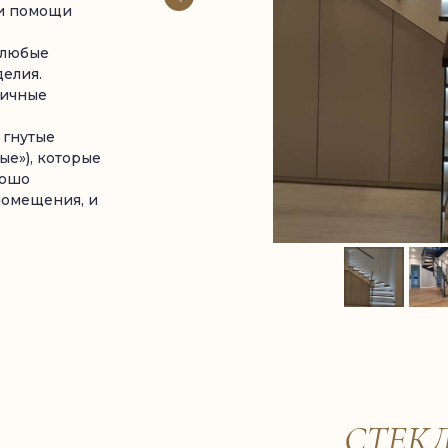
ри помощи
 любые
елия.
личные
 гнутые
ые»), которые
рошо
омещения, и
СТЕК