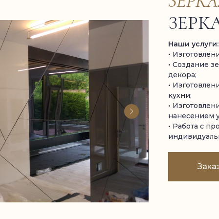
ЗЕРКА
ЗЕРК
Наши услуги:
• Изготовлен
• Создание з
декора;
• Изготовлени
кухни;
• Изготовлени
нанесением у
• Работа с п
индивидуаль
Зака